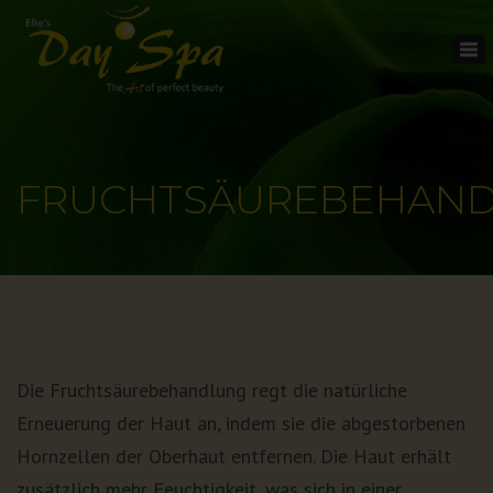
To
na
FRUCHTSÄUREBEHAN
Die Fruchtsäurebehandlung regt die natürliche
Erneuerung der Haut an, indem sie die abgestorbenen
Hornzellen der Oberhaut entfernen. Die Haut erhält
zusätzlich mehr Feuchtigkeit, was sich in einer