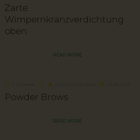
Zarte
Wimpernkranzverdichtung
oben
READ MORE
0 comments
posted by
Elke Leyser
14. Juli 2019
Powder Brows
READ MORE