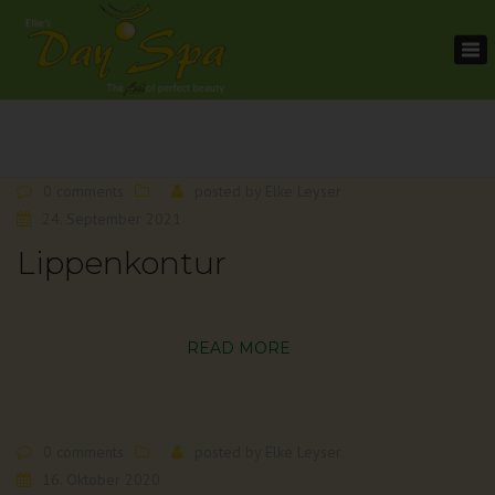
To
na
0 comments
posted by
Elke Leyser
24. September 2021
Lippenkontur
READ MORE
0 comments
posted by
Elke Leyser
16. Oktober 2020