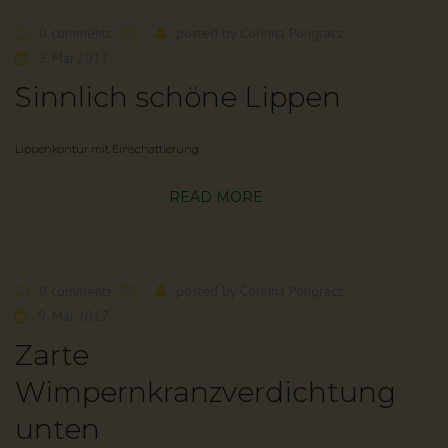
0 comments
posted by
Corinna Pongracz
9. Mai 2017
Sinnlich schöne Lippen
Lippenkontur mit Einschattierung
READ MORE
0 comments
posted by
Corinna Pongracz
9. Mai 2017
Zarte
Wimpernkranzverdichtung
unten