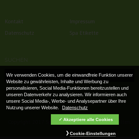
Kontakt
Impressum
Datenschutz
Spa Etikette
SUCHEN
Wir verwenden Cookies, um die einwandfreie Funktion unserer
Website zu gewährleisten, Inhalte und Werbung zu
personalisieren, Social Media-Funktionen bereitzustellen und
unseren Datenverkehr zu analysieren. Wir informieren auch
unsere Social Media-, Werbe- und Analysepartner über Ihre
Nutzung unserer Website.
Datenschutz
Akzeptiere alle Cookies
Copyright 2017 Spa GmbH, Alle Rechte vorbehalten.
Cookie-Einstellungen